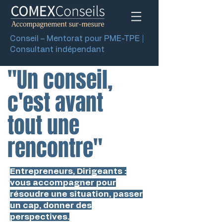
Conseil – Mentorat pour PME-TPE |
Consultant indépendant
"Un conseil,
c'est avant
tout une
rencontre"
Entrepreneurs, Dirigeants :
vous accompagner pour
résoudre une situation, passer
un cap, donner des
perspectives.