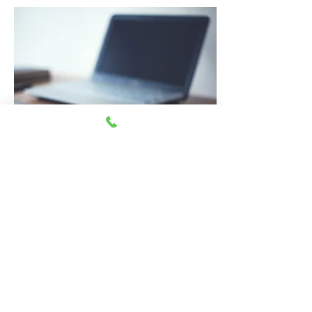
Comex Conseils © 2025 ActifMédiasConseils |
Mentions légales